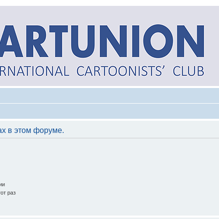
ах в этом форуме.
ии
от раз