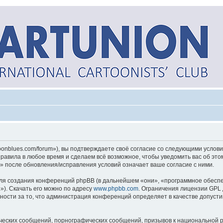
toonblues.com/forum»), вы подтверждаете своё согласие со следующими услови
правила в любое время и сделаем всё возможное, чтобы уведомить вас об эт
«» после обновления/исправления условий означает ваше согласие с ними.
я создания конференций phpBB (в дальнейшем «они», «программное обеспе
»). Скачать его можно по адресу
www.phpbb.com
. Ограничения лицензии GPL 
ности за то, что администрация конференций определяет в качестве допусти
ческих сообщений, порнографических сообщений, призывов к национальной р