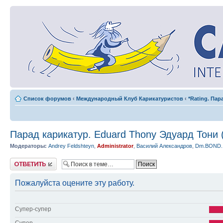
Список форумов
‹
Международный Клуб Карикатуристов
‹
*Rating. Па
Парад карикатур. Eduard Thony Эдуард Тони 
Модераторы:
Andrey Feldshteyn
,
Administrator
,
Василий Александров
,
Dm.BOND.
Ответить
Пожалуйста оцените эту работу.
Супер-супер
Супер