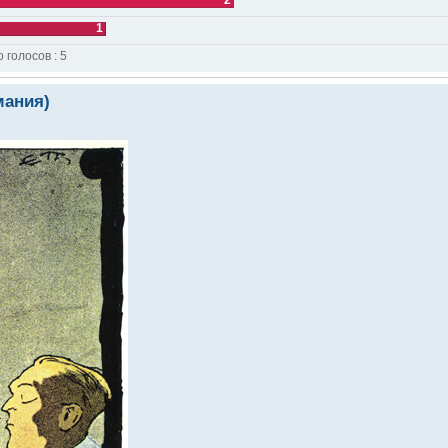
1
о голосов : 5
мания)