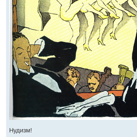
Нудизм!