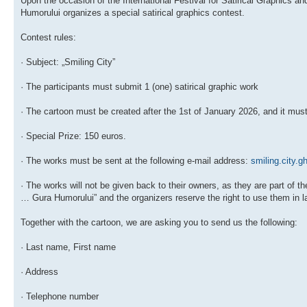
Upon the occasion of the International Festival for Satirical Graphics a
Humorului organizes a special satirical graphics contest.
Contest rules:
· Subject: „Smiling City”
· The participants must submit 1 (one) satirical graphic work
· The cartoon must be created after the 1st of January 2026, and it mus
· Special Prize: 150 euros.
· The works must be sent at the following e-mail address:
smiling.city.
· The works will not be given back to their owners, as they are part of th
… Gura Humorului” and the organizers reserve the right to use them in la
Together with the cartoon, we are asking you to send us the following:
· Last name, First name
· Address
· Telephone number