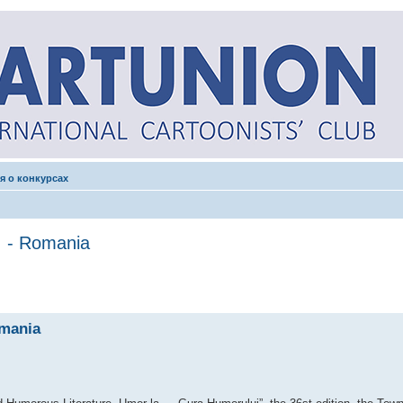
я о конкурсах
I - Romania
omania