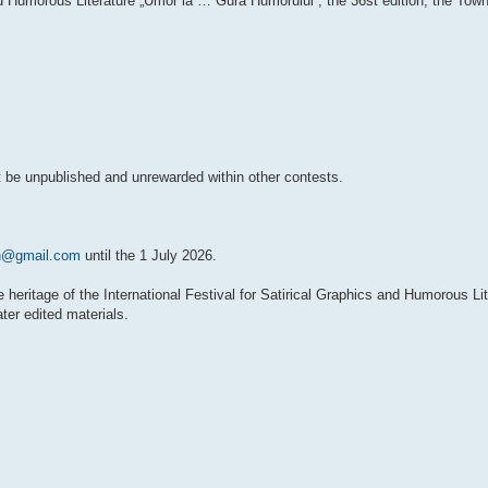
nd Humorous Literature „Umor la … Gura Humorului”, the 36st edition, the Town
t be unpublished and unrewarded within other contests.
gh@gmail.com
until the 1 July 2026.
e heritage of the International Festival for Satirical Graphics and Humorous Li
ter edited materials.