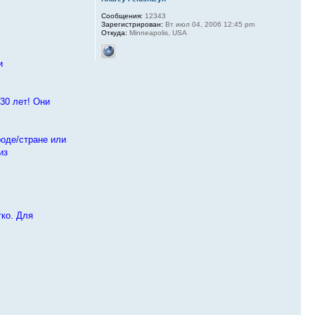
Сообщения:
12343
Зарегистрирован:
Вт июл 04, 2006 12:45 pm
Откуда:
Minneapolis, USA
и
30 лет! Они
роде/стране или
из
тко. Для