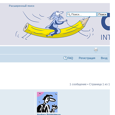
Расширенный поиск
FAQ
Регистрация
Вход
1 сообщение • Страница
1
из
1
Andrey Feldshteyn