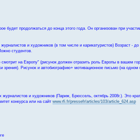
ое будет продолжаться до конца этого года. Он организован при участи
журналистов и художников (в том числе и карикатуристов) Возраст - до 
Можно студентов.
р смотрит на Европу" (рисунок должен отразить роль Европы в вашем го
ки зрения). Рисунок и автобиографию+ мотивационное письмо (на одном 
журналистов и художников (Париж, Брюссель, октябрь 2008г.). Это кра
итет конкурса или на сайт
www.rfi.fr/pressefr/articles/103/article_624.asp
ге