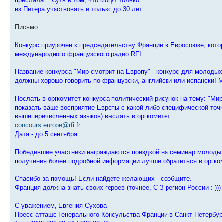
прислала... Суть в том, что могут только
из Питера участвовать и только до 30 лет.
Письмо:
Конкурс приурочен к председательству Франции в Евросоюзе, котор
международного французского радио RFI.
Название конкурса "Мир смотрит на Европу" - конкурс для молодых 
должны хорошо говорить по-французски, английски или испански! 
Послать в оргкомитет конкурса политический рисунок на тему: "Ми
показать ваше восприятие Европы с какой-либо специфической точ
вышеперечисленных языков) выслать в оргкомитет
concours.europe@rfi.fr
Дата - до 5 сентября.
Победившие участники награждаются поездкой на семинар молодых 
получения более подробной информации лучше обратиться в оргком
Спасибо за помощь! Если найдете желающих - сообщите.
Франция должна знать своих героев (точнее, С-З регион России : )))
С уважением, Евгения Сухова
Пресс-атташе Генерального Консульства Франции в Санкт-Петербур