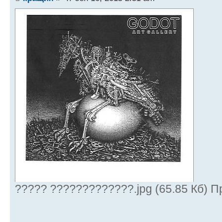
????? ?????????????.jpg (65.85 Кб) П