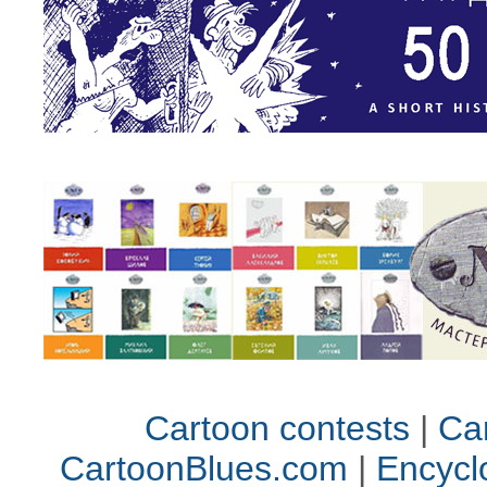
Cartoon contests
|
Car
CartoonBlues.com
|
Encycl