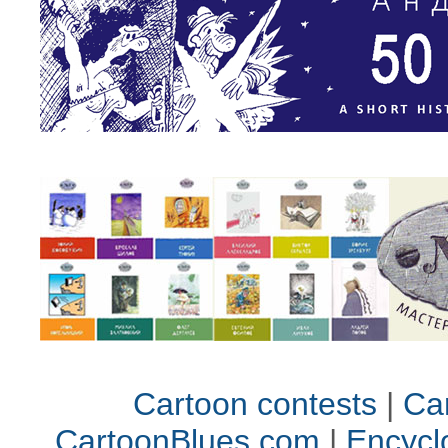
Cartoon contests
|
Car
CartoonBlues.com
|
Encycl