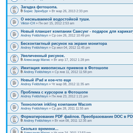
Загадка фотошопа.
Борис Эренбург
» Вт мар 26, 2013 2:33 pm
О несмываемой водостойкой туши.
Viktor-CH
» Пн окт 15, 2012 2:53 am
Новый планшет компании Самсунг - подарок для карикат
Andrey Feldshteyn
» Ср сен 26, 2012 10:49 pm
Бесконтактный рисунок на экране монитора
Andrey Feldshteyn
» Ср июл 04, 2012 11:45 pm
Увеличенный рисунок.
Александр Матис
» Вт апр 17, 2012 1:28 pm
Имитация живописных приемов в Фотошопе
Andrey Feldshteyn
» Ср янв 11, 2012 11:58 pm
Новый iPad и кое-что еще
Andrey Feldshteyn
» Чт мар 08, 2012 11:35 am
Проблема с курсором в Фотошопе
Andrey Feldshteyn
» Пн янв 23, 2012 1:21 pm
Технология inkling компании Wacom
Andrey Feldshteyn
» Ср дек 28, 2011 11:55 am
Форматирование PDF файлов. Преобразование DOC в PD
Andrey Feldshteyn
» Вт ноя 08, 2011 12:35 am
Cколько времени...
Александр Матис
» Чт ноя 24, 2011 12:53 pm