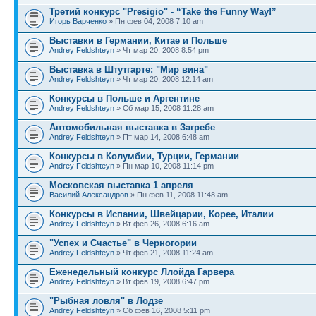
Третий конкурс "Presigio" - “Take the Funny Way!”
Игорь Варченко
» Пн фев 04, 2008 7:10 am
Выставки в Германии, Китае и Польше
Andrey Feldshteyn
» Чт мар 20, 2008 8:54 pm
Выставка в Штутгарте: "Мир вина"
Andrey Feldshteyn
» Чт мар 20, 2008 12:14 am
Конкурсы в Польше и Аргентине
Andrey Feldshteyn
» Сб мар 15, 2008 11:28 am
Автомобильная выставка в Загребе
Andrey Feldshteyn
» Пт мар 14, 2008 6:48 am
Конкурсы в Колумбии, Турции, Германии
Andrey Feldshteyn
» Пн мар 10, 2008 11:14 pm
Московская выставка 1 апреля
Василий Александров
» Пн фев 11, 2008 11:48 am
Конкурсы в Испании, Швейцарии, Корее, Италии
Andrey Feldshteyn
» Вт фев 26, 2008 6:16 am
"Успех и Счастье" в Черногории
Andrey Feldshteyn
» Чт фев 21, 2008 11:24 am
Еженедельный конкурс Ллойда Гарвера
Andrey Feldshteyn
» Вт фев 19, 2008 6:47 pm
"Рыбная ловля" в Лодзе
Andrey Feldshteyn
» Сб фев 16, 2008 5:11 pm