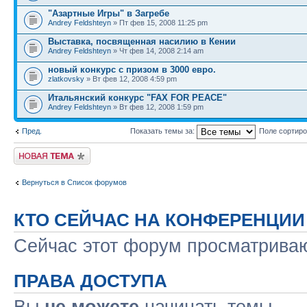
"Азартные Игры" в Загребе
Andrey Feldshteyn
» Пт фев 15, 2008 11:25 pm
Выставка, посвященная насилию в Кении
Andrey Feldshteyn
» Чт фев 14, 2008 2:14 am
новый конкурс с призом в 3000 евро.
zlatkovsky
» Вт фев 12, 2008 4:59 pm
Итальянский конкурс "FAX FOR PEACE"
Andrey Feldshteyn
» Вт фев 12, 2008 1:59 pm
Пред.
Показать темы за:
Поле сортир
Новая тема
Вернуться в Список форумов
КТО СЕЙЧАС НА КОНФЕРЕНЦИИ
Сейчас этот форум просматрива
ПРАВА ДОСТУПА
Вы
не можете
начинать темы