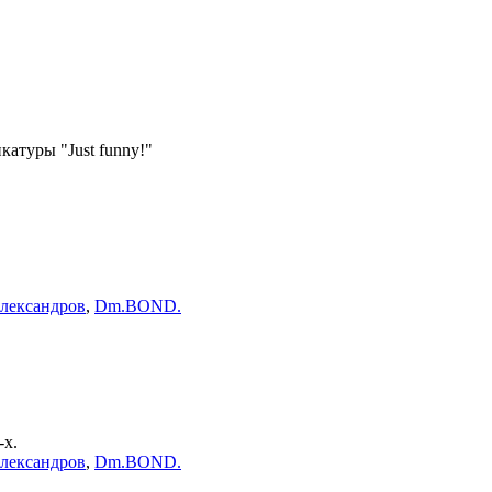
атуры "Just funny!"
лександров
,
Dm.BOND.
-х.
лександров
,
Dm.BOND.