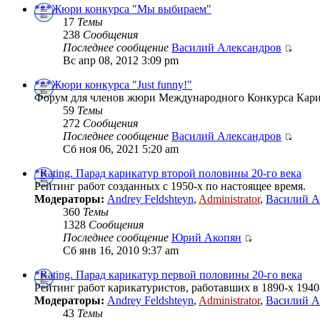
***Жюри конкурса "Мы выбираем"
17
Темы
238
Сообщения
Последнее сообщение
Василий Александров
Вс апр 08, 2012 3:09 pm
***Жюри конкурса "Just funny!"
Форум для членов жюри Международного Конкурса Карик
59
Темы
272
Сообщения
Последнее сообщение
Василий Александров
Сб ноя 06, 2021 5:20 am
*Rating. Парад карикатур второй половины 20-го века
Рейтинг работ созданных с 1950-х по настоящее время.
Модераторы:
Andrey Feldshteyn
,
Administrator
,
Василий А
360
Темы
1328
Сообщения
Последнее сообщение
Юрий Акопян
Сб янв 16, 2010 9:37 am
*Rating. Парад карикатур первой половины 20-го века
Рейтинг работ карикатуристов, работавших в 1890-х 1940
Модераторы:
Andrey Feldshteyn
,
Administrator
,
Василий А
43
Темы