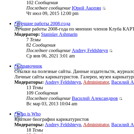
102
Сообщения
Последнее сообщение
Юрий Акопян
Чт июл 09, 2015 12:00 pm
*Лучшие работы 2008-года
Лучшие работы 2008-года по мнению членов Клуба К
Модератор:
Stanislav Ashmarin
7
Темы
82
Сообщения
Последнее сообщение
Andrey Feldshteyn
Ср янв 06, 2021 3:01 am
*Справочник
Ссылки на полезные сайты. Данные издательств, журналов
Личные сайты карикатуристов. Галереи, музеи карикату
Модераторы:
Andrey Feldshteyn
,
Administrator
,
Василий А
13
Темы
109
Сообщения
Последнее сообщение
Василий Александров
Вс мар 03, 2013 10:04 am
*Who is Who
Краткие биографии карикатуристов
Модераторы:
Andrey Feldshteyn
,
Administrator
,
Василий А
18
Темы