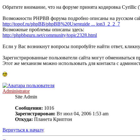
Обратите внимание, что на форуме принята кодировка Cyrillic 
Возможности PHPBB форума подробно описаны на русском са
http://topof.ru/phpBB/phpBB%20Userguide ... ion3_2_2_7
Возможные проблемы описаны здесь:
http://phpbbguru.net/community/topic2328.html
Если у Вас возникнут вопросы попробуйте найти ответ, кликн
Зарегистрированные пользователи сайта могут обмениваться 
Этот же механизм можно использовать для контакта с админис
Administrator
Site Admin
Сообщения:
1016
Зарегистрирован:
Вт июл 04, 2006 1:53 am
Откуда:
Планета Криптон
Вернуться к началу