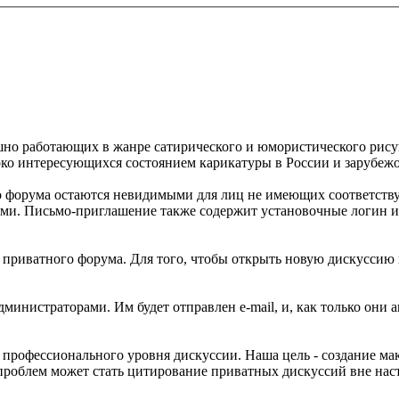
но работающих в жанре сатирического и юмористического рисун
око интересующихся состоянием карикатуры в России и зарубеж
о форума остаются невидимыми для лиц не имеющих соответств
ами. Письмо-приглашение также содержит установочные логин и
я приватного форума. Для того, чтобы открыть новую дискуссию 
дминистраторами. Им будет отправлен e-mail, и, как только они
профессионального уровня дискуссии. Наша цель - создание мак
 проблем может стать цитирование приватных дискуссий вне на