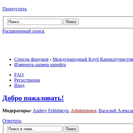
Пропустить
Расширенный поиск
Список форумов
‹
Международный Клуб Карикатуристо
Изменить размер шрифта
FAQ
Регистрация
Вход
Добро пожаловать!
Модераторы:
Andrey Feldshteyn
,
Administrator
,
Василий Алекса
Ответить