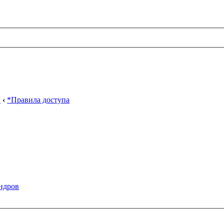
в
‹
*Правила доступа
ндров