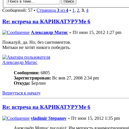
Сообщений: 57 •
Страница
3
из
4
•
1
,
2
,
3
,
4
Re: встреча на КАРИКАТУРУМе 6
Александр Матис
» Пт июн 15, 2012 1:27 pm
Пожалуй, да. Но, без сантиментов.
Митьки не хотят никого победить.
Александр Матис
Сообщения:
6805
Зарегистрирован:
Вс янв 27, 2008 2:34 pm
Откуда:
Берлин
Вернуться к началу
Re: встреча на КАРИКАТУРУМе 6
vladimir Stepanov
» Пт июн 15, 2012 1:35 pm
Александр Матис писал(а):
Им мерзость взаимоотношений