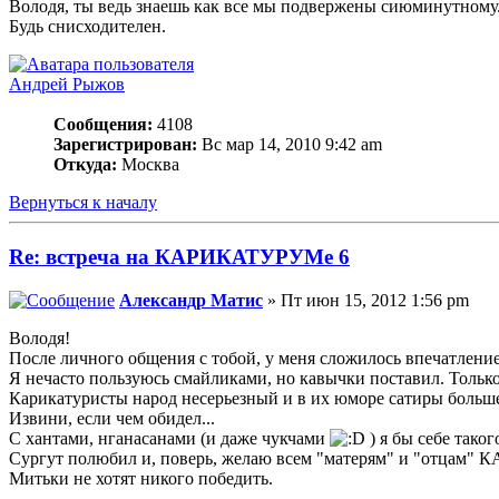
Володя, ты ведь знаешь как все мы подвержены сиюминутному.
Будь снисходителен.
Андрей Рыжов
Сообщения:
4108
Зарегистрирован:
Вс мар 14, 2010 9:42 am
Откуда:
Москва
Вернуться к началу
Re: встреча на КАРИКАТУРУМе 6
Александр Матис
» Пт июн 15, 2012 1:56 pm
Володя!
После личного общения с тобой, у меня сложилось впечатление
Я нечасто пользуюсь смайликами, но кавычки поставил. Тольк
Карикатуристы народ несерьезный и в их юморе сатиры больше
Извини, если чем обидел...
С хантами, нганасанами (и даже чукчами
) я бы себе таког
Сургут полюбил и, поверь, желаю всем "матерям" и "отцам"
Митьки не хотят никого победить.