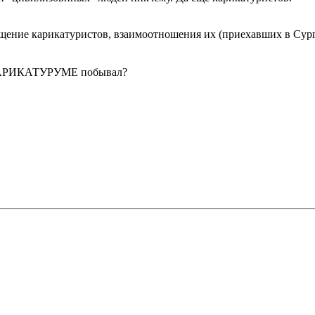
бщение карикатуристов, взаимоотношения их (приехавших в Сург
на КАРИКАТУРУМЕ побывал?